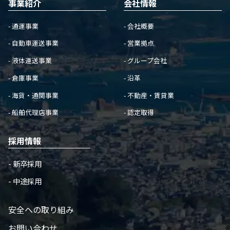
事業紹介
会社情報
- 通運事業
- 会社概要
- 自動車運送事業
- 営業拠点
- 液体運送事業
- グループ会社
- 倉庫事業
- 沿革
- 海貨・通関事業
- 不動産・賃貸業
- 船舶代理店事業
- 認定取得
採用情報
- 新卒採用
- 中途採用
安全への取り組み
お問い合わせ